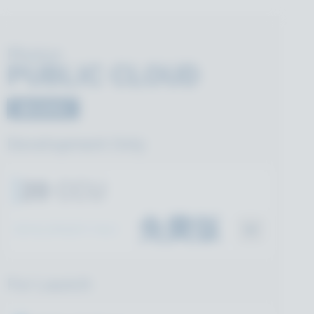
Photon
PUBLIC CLOUD
僅GAMING
Development Only
20
CCU
免費版
DEVELOPMENT ONLY
For Launch