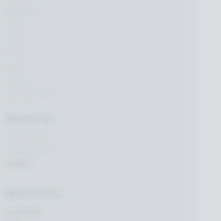
Realtime
Chat
Voice
PUN
Bolt
Server
VR | AR | MR
About Us
Contact Us
Compliance
部落格
Resources
設定畫面