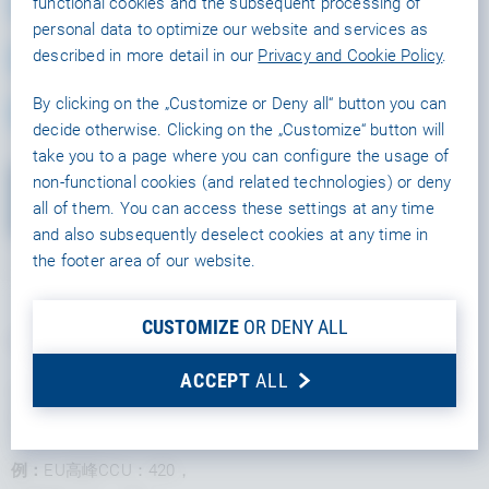
通過插件的服務器權威邏輯
functional cookies and the subsequent processing of
personal data to optimize our website and services as
described in more detail in our
Privacy and Cookie Policy
.
高級管理者界面及計數器
By clicking on the „Customize or Deny all“ button you can
多層 DDoS 保護
decide otherwise. Clicking on the „Customize“ button will
take you to a page where you can configure the usage of
non-functional cookies (and related technologies) or deny
CONTACT US
all of them. You can access these settings at any time
and also subsequently deselect cookies at any time in
the footer area of our website.
CUSTOMIZE
OR DENY ALL
CCU
ACCEPT
ALL
CCU 是指可以同時連接到應用程式的使用者數量。每個
方案的 CCU 總數是所有區域中最大使用 CCU 的總數。
例：
EU高峰CCU：420，