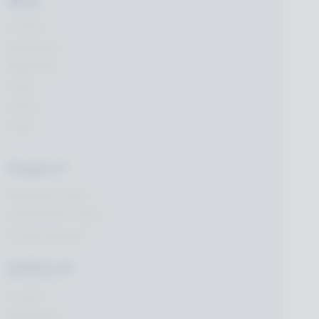
產品
Fusion
Quantum
Realtime
Chat
Voice
PUN
Support
Gaming Circle
Industries Circle
Circle Discord
說明文件
Fusion
Quantum