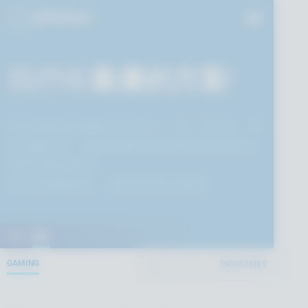
跳至主內容...
我們有
最優的方案
!
所有應用程式都能在 Photon Cloud 上執行。所
有主機託管、營運與服務規模擴張的細節都由
我們來替您處理。
您只需構建專案，我們負責爲您運營。
功能
價格
GAMING
INDUSTRIES