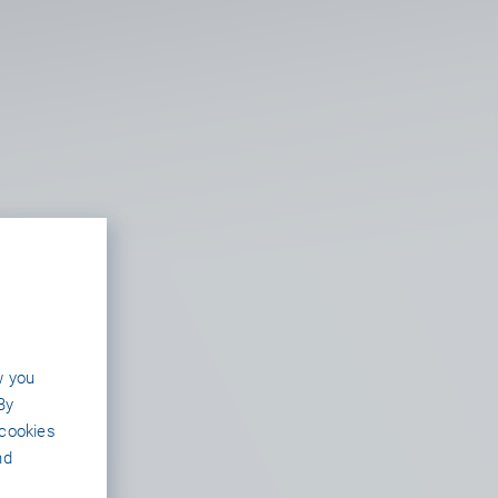
w you
By
 cookies
nd