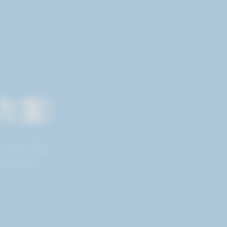
方案
!
執行。所有主機託
替您處理。