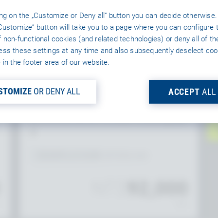
I
ing on the „Customize or Deny all“ button you can decide otherwise.
專用 + SLA
Customize“ button will take you to a page where you can configure 
p
 non-functional cookies (and related technologies) or deny all of t
Industries
y
ss these settings at any time and also subsequently deselect coo
Private
Cloud
o
 in the footer area of our website.
a
BAREMETAL
包含 2,000 CCU
STOMIZE
OR DENY ALL
ACCEPT
ALL
le
固定IP，50個應用ID
由 Baremetal Servers (A-Grade Providers)提供支
援
區域單位安裝費: NT$30,462
0
NT$
92,000
月
/每月