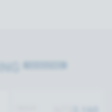
ING
FOR INDUSTRIES
NT$
2,160
無設定費