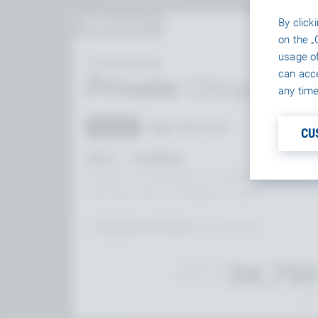
By click
專用 + SLA
on the „
usage of
Industries
can acce
Private
Cloud
any time
AZURE
包含 250 CCU
CU
固定IP，50個應用ID
Fixed IPs, 10 Application IDs Dedicated Master-
And Room-Server Powered by Azure
區域單位安裝費: NT$30,462
NT$
34,75
/每