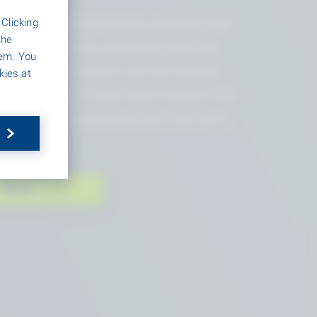
ndustries Enterprise Clouds are
 Clicking
the
rivate clouds we host just for
hem. You
our product and can be rolled
kies at
ut globally. They have static IPs
nd include guaranteed service
vels.
聯絡
我們