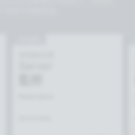
安裝在任意數量的伺服器上。特殊的
可證甚至不需要互聯網連接。
自行架設
單節點設置
Server
監控
Photon Server
500 CCU Online