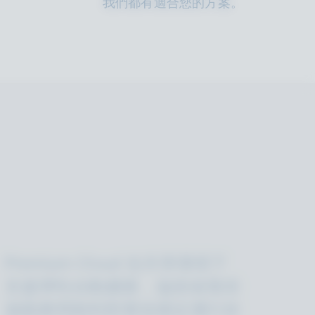
我們都有適合您的方案。
Premium Cloud 在共享環境下
支援彈性自動擴展，協助各類非
遊戲應用順利部署並穩定運行於