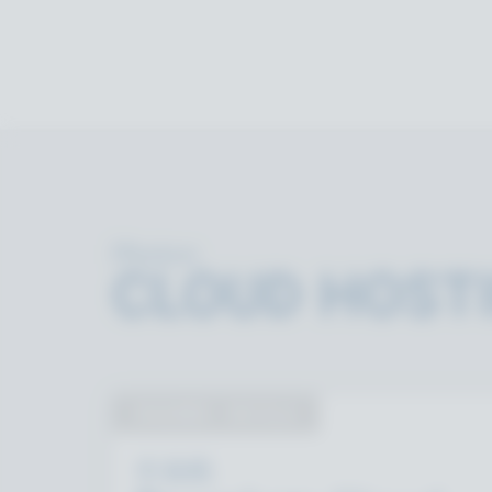
Photon
CLOUD HOST
SHARED - NO SLA
非遊戲