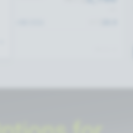
/每月
>50 CCU
NT$
25.9
以
PER CCU / 月
ptions for