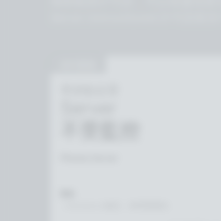
無限集群許可證，可以根據需要
Server Unmonitored 許
自行架設
單節點設置
Server
不受監控
Photon Server
離線
（hardware-id綁定，有時間限制）