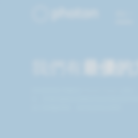
跳至主內容...
產品
我們有
最優的
所有應用程式都能在 Photon Cloud 上
管、營運與服務規模擴張的細節都由我們來
您只需構建專案，我們負責爲您運營。