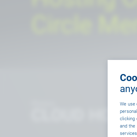
Circle M
Coo
any
Photon
We use 
CLOUD HOST
personal
clicking
and the 
services