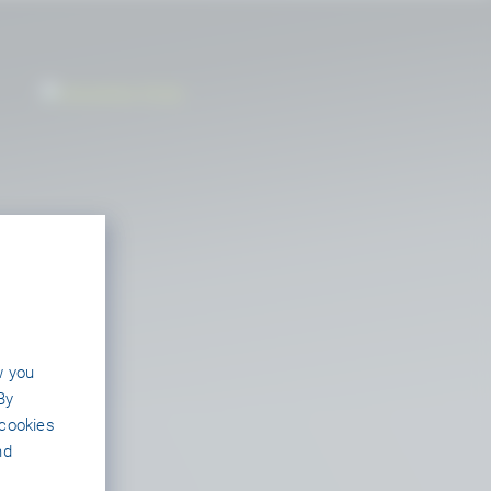
w you
By
 cookies
nd