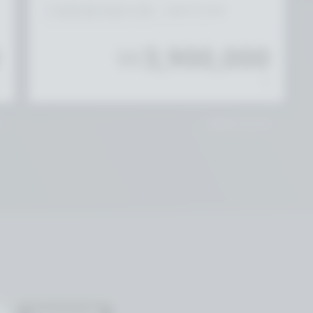
리전 별 셋업 비용： ₩975,000
0
₩
3,900,000
월
/월
내
맞춤형 요금 안내