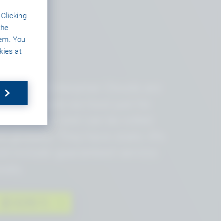
 Clicking
the
hem. You
kies at
ndustries Enterprise Clouds are
rivate clouds we host just for
our product and can be rolled
ut globally. They have static IPs
nd include guaranteed service
vels.
문의하기