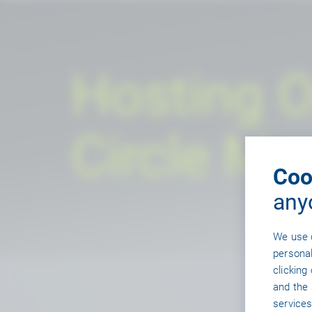
Hosting O
Circle M
Coo
any
We use 
personal
clicking
and the 
services