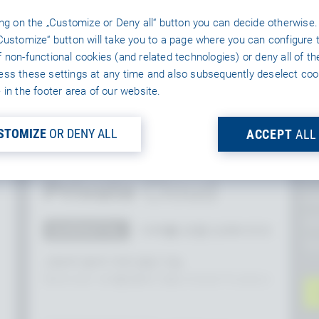
ing on the „Customize or Deny all“ button you can decide otherwise.
스팅
Customize“ button will take you to a page where you can configure 
Industries용
 non-functional cookies (and related technologies) or deny all of t
ss these settings at any time and also subsequently deselect coo
 in the footer area of our website.
I
DEDICATED + SLA
STOMIZE
OR DENY ALL
ACCEPT
ALL
p
Industries
y
Private
Cloud
o
a
BAREMETAL
이하를 포함 2,000 CCU
le
고정 IP, 앱 ID 10개 생성 가능
Baremetal 서버를 통해 지원(A-Grade Providers)