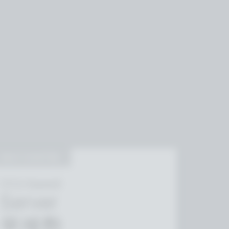
SELF-HOSTED
CCU-based
Server
무제한