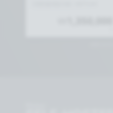
리전 별 셋업 비용： ₩975,000
₩
1,350,00
/
맞춤형 요금 안
Photon