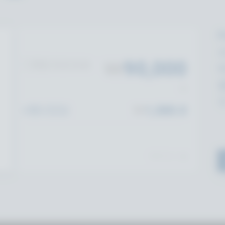
P
₩
90,000
셋업 요금 없음
/월
>50 CCU
₩
1,080.0
PER CCU / 월