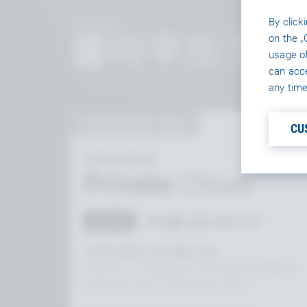
Photon
By click
클라우드 호
on the „
usage of
can acce
any time
DEDICATED + SLA
CU
Industries
Private
Cloud
AZURE
이하를 포함 250 CCU
고정 IP, 앱 ID 10개 생성 가능
Fixed IPs, 10 Application IDs Dedicated Master-
And Room-Server Powered by Azure